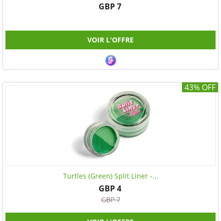
GBP 7
VOIR L'OFFRE
43% OFF
Turtles (Green) Split Liner -...
GBP 4
GBP 7