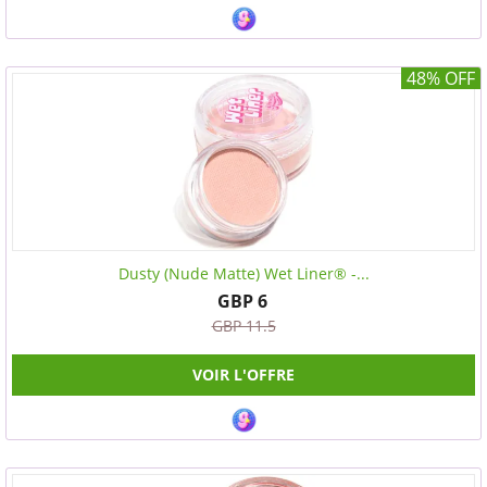
48% OFF
Dusty (Nude Matte) Wet Liner® -...
GBP 6
GBP 11.5
VOIR L'OFFRE