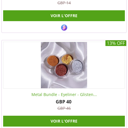
GBP 14
VOIR L'OFFRE
13% OFF
Metal Bundle - Eyeliner - Glisten...
GBP 40
GBP 46
VOIR L'OFFRE