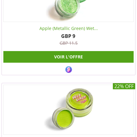
Apple (Metallic Green) Wet...
GBP 9
GBP 11.5
VOIR L'OFFRE
22% OFF