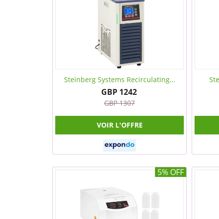
Steinberg Systems Recirculating...
St
GBP 1242
GBP 1307
VOIR L'OFFRE
5% OFF