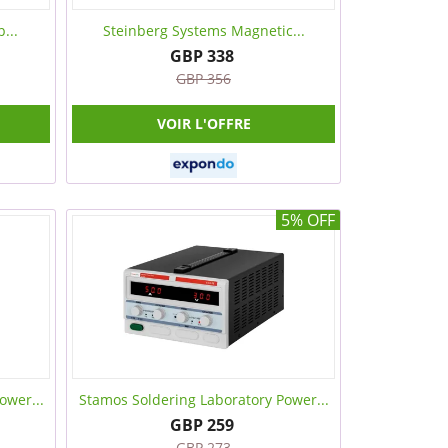
...
Steinberg Systems Magnetic...
GBP 338
GBP 356
VOIR L'OFFRE
5% OFF
ower...
Stamos Soldering Laboratory Power...
GBP 259
GBP 273