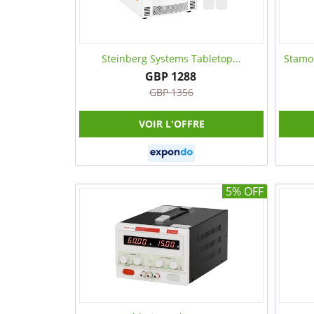
Steinberg Systems Tabletop...
Stamos
GBP 1288
GBP 1356
VOIR L'OFFRE
5% OFF