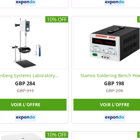
10% OFF
inberg Systems Laboratory...
Stamos Soldering Bench Pow
GBP 284
GBP 198
GBP 315
GBP 208
VOIR L'OFFRE
VOIR L'OFFRE
10% OFF