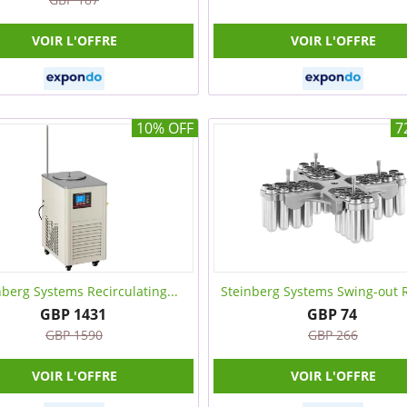
VOIR L'OFFRE
VOIR L'OFFRE
10% OFF
7
nberg Systems Recirculating...
Steinberg Systems Swing-out R
GBP 1431
GBP 74
GBP 1590
GBP 266
VOIR L'OFFRE
VOIR L'OFFRE