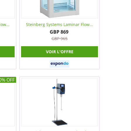
ow...
Steinberg Systems Laminar Flow...
GBP 869
GBP 965
VOIR L'OFFRE
0% OFF