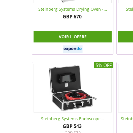
Steinberg Systems Drying Oven -...
Ste
GBP 670
VOIR L'OFFRE
5% OFF
Steinberg Systems Endoscope...
Steinb
GBP 543
GBP 572