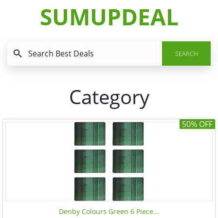
SUMUPDEAL
SEARCH
Category
50% OFF
Denby Colours Green 6 Piece...