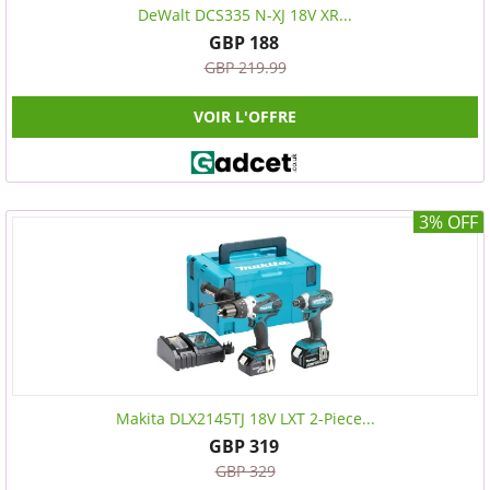
DeWalt DCS335 N-XJ 18V XR...
GBP 188
GBP 219.99
VOIR L'OFFRE
3% OFF
Makita DLX2145TJ 18V LXT 2-Piece...
GBP 319
GBP 329