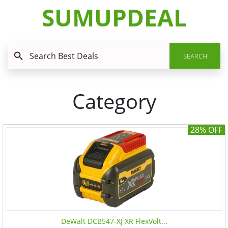
SUMUPDEAL
SEARCH
Category
28% OFF
DeWalt DCB547-XJ XR FlexVolt...