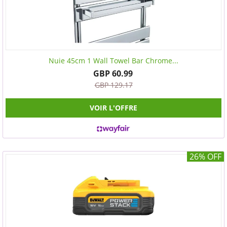
Nuie 45cm 1 Wall Towel Bar Chrome...
GBP 60.99
GBP 129.17
VOIR L'OFFRE
26% OFF