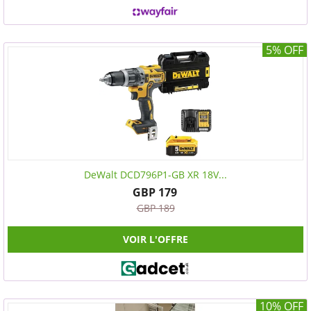
5% OFF
DeWalt DCD796P1-GB XR 18V...
GBP 179
GBP 189
VOIR L'OFFRE
10% OFF