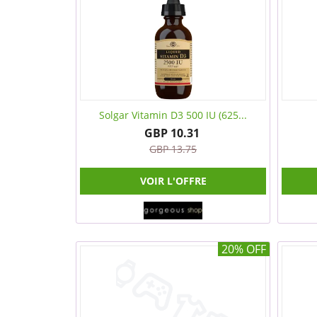
Solgar Vitamin D3 500 IU (625...
GBP 10.31
GBP 13.75
VOIR L'OFFRE
20% OFF