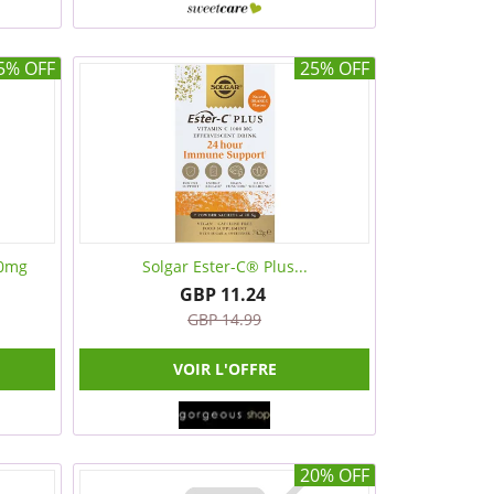
5% OFF
25% OFF
40mg
Solgar Ester-C® Plus...
GBP 11.24
GBP 14.99
VOIR L'OFFRE
20% OFF