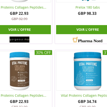
l Proteins Collagen Peptides...
Prelox 180 tabs
GBP 22.93
GBP 98.33
GBP 32.99
VOIR L'OFFRE
VOIR L'OFFRE
30% OFF
3
l Proteins Collagen Peptides...
Vital Proteins Collagen Peptid
GBP 22.93
GBP 34.74
GBP 32.99
GBP 49.99