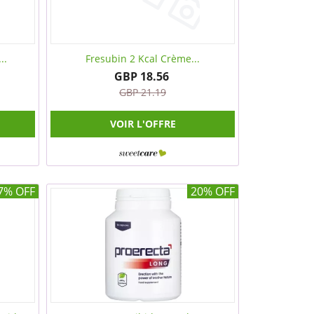
..
Fresubin 2 Kcal Crème...
GBP 18.56
GBP 21.19
VOIR L'OFFRE
7% OFF
20% OFF