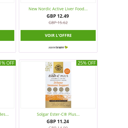
New Nordic Active Liver Food...
GBP 12.49
GBP 15.62
VOIR L'OFFRE
1% OFF
25% OFF
es...
Solgar Ester-C® Plus...
GBP 11.24
GBP 14.99