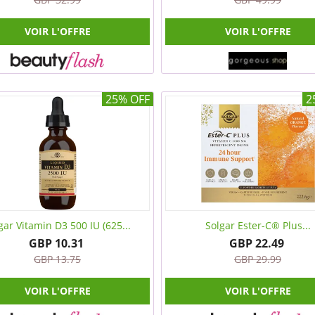
VOIR L'OFFRE
VOIR L'OFFRE
25% OFF
2
gar Vitamin D3 500 IU (625...
Solgar Ester-C® Plus...
GBP 10.31
GBP 22.49
GBP 13.75
GBP 29.99
VOIR L'OFFRE
VOIR L'OFFRE