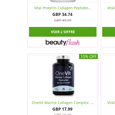
Vital Proteins Collagen Peptides...
Vita
GBP 34.74
GBP 49.99
VOIR L'OFFRE
10% OFF
OneVit Marine Collagen Complex -...
Vita
GBP 17.99
GBP 19.99