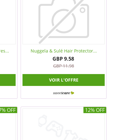
es...
Nuggela & Sulé Hair Protector...
GBP 9.58
GBP 11.98
VOIR L'OFFRE
7% OFF
12% OFF