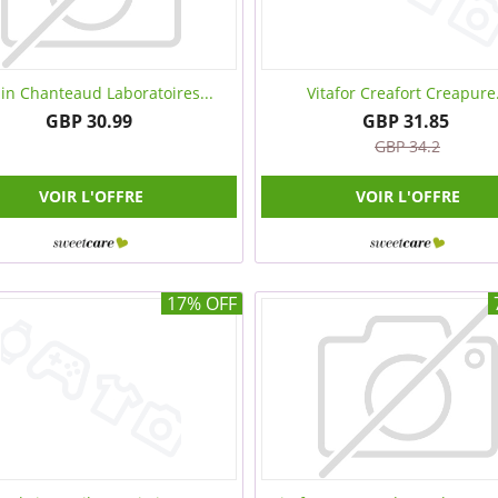
n Chanteaud Laboratoires...
Vitafor Creafort Creapure.
GBP 30.99
GBP 31.85
GBP 34.2
VOIR L'OFFRE
VOIR L'OFFRE
17% OFF