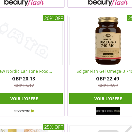
20% OFF
2
ew Nordic Ear Tone Food...
Solgar Fish Gel Omega-3 7
GBP 20.13
GBP 22.49
GBP 25.17
GBP 29.99
VOIR L'OFFRE
VOIR L'OFFRE
25% OFF