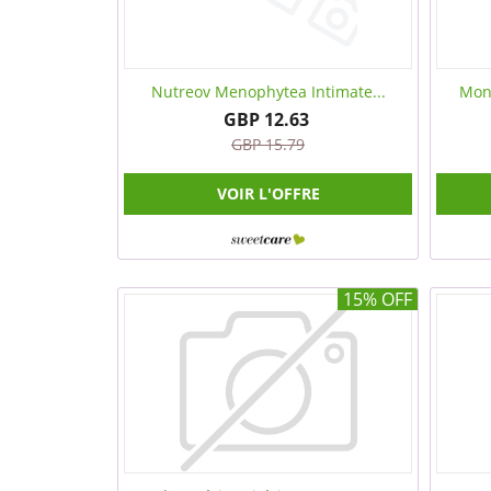
Nutreov Menophytea Intimate...
Moni
GBP 12.63
GBP 15.79
VOIR L'OFFRE
15% OFF