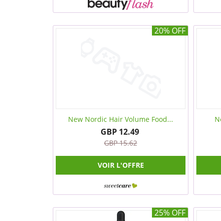
20% OFF
New Nordic Hair Volume Food...
N
GBP 12.49
GBP 15.62
VOIR L'OFFRE
25% OFF