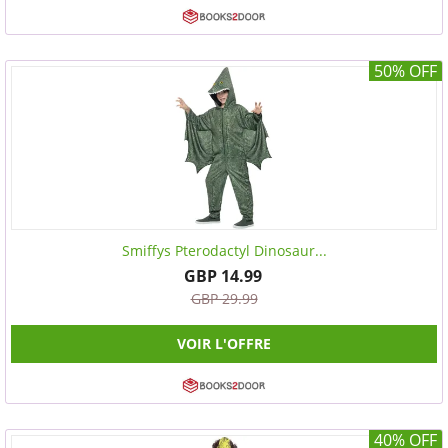
50% OFF
Smiffys Pterodactyl Dinosaur...
GBP 14.99
GBP 29.99
VOIR L'OFFRE
40% OFF