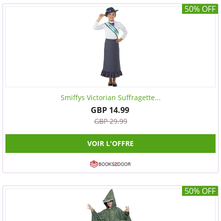
50% OFF
Smiffys Victorian Suffragette...
GBP 14.99
GBP 29.99
VOIR L'OFFRE
50% OFF