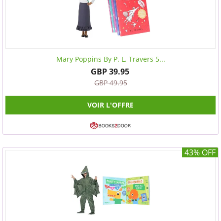
Mary Poppins By P. L. Travers 5...
GBP 39.95
GBP 49.95
VOIR L'OFFRE
43% OFF