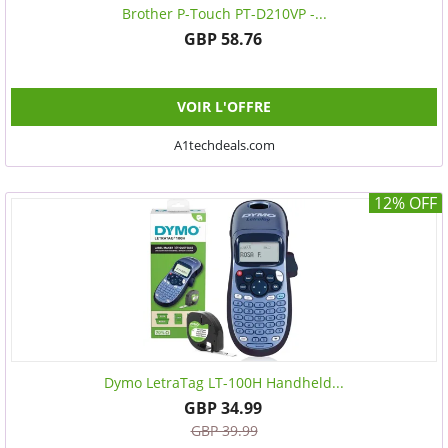
Brother P-Touch PT-D210VP -...
GBP 58.76
VOIR L'OFFRE
A1techdeals.com
12% OFF
Dymo LetraTag LT-100H Handheld...
GBP 34.99
GBP 39.99