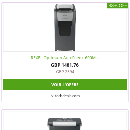
38% OFF
REXEL Optimum AutoFeed+ 600M...
GBP 1481.76
GBP 2394
VOIR L'OFFRE
A1techdeals.com