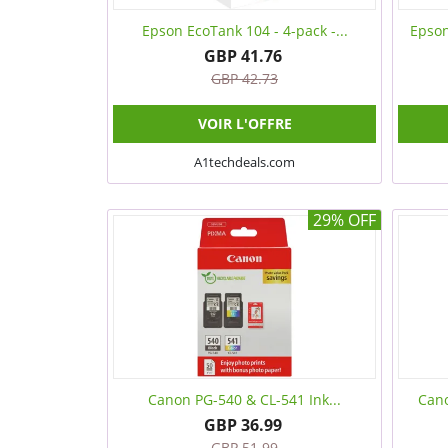
Epson EcoTank 104 - 4-pack -...
Epson
GBP 41.76
GBP 42.73
VOIR L'OFFRE
A1techdeals.com
29% OFF
Canon PG-540 & CL-541 Ink...
Cano
GBP 36.99
GBP 51.99