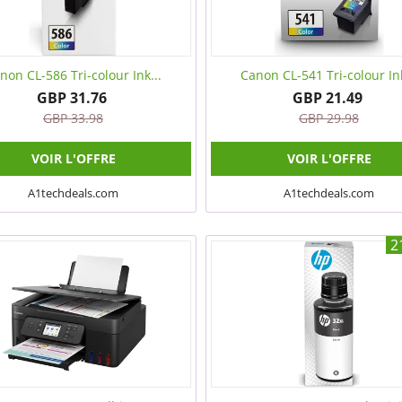
non CL-586 Tri-colour Ink...
Canon CL-541 Tri-colour Ink
GBP 31.76
GBP 21.49
GBP 33.98
GBP 29.98
VOIR L'OFFRE
VOIR L'OFFRE
A1techdeals.com
A1techdeals.com
2