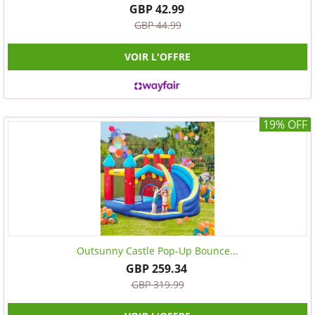
GBP 42.99
GBP 44.99
VOIR L'OFFRE
19% OFF
Outsunny Castle Pop-Up Bounce...
GBP 259.34
GBP 319.99