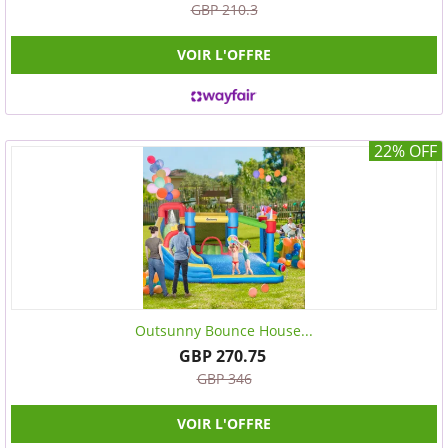
GBP 210.3
VOIR L'OFFRE
22% OFF
Outsunny Bounce House...
GBP 270.75
GBP 346
VOIR L'OFFRE