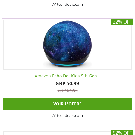
A1techdeals.com
22% OFF
Amazon Echo Dot Kids 5th Gen...
GBP 50.99
GBP 64.98
VOIR L'OFFRE
A1techdeals.com
52% OFF