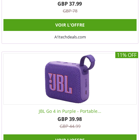
GBP 37.99
GBP 78
VOIR L'OFFRE
A1techdeals.com
11% OFF
JBL Go 4 in Purple - Portable...
GBP 39.98
GBP 44.99